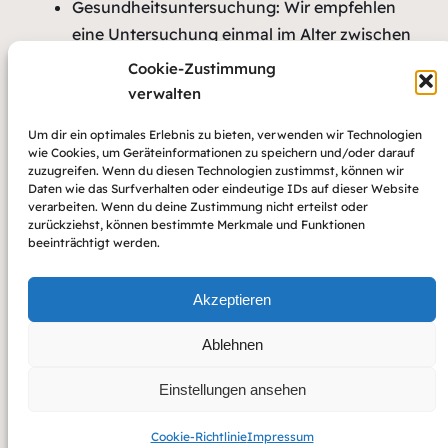
Gesundheitsuntersuchung: Wir empfehlen
eine Untersuchung einmal im Alter zwischen
18 und 35 Jahren und dann alle 3 Jahre ab
Cookie-Zustimmung
dem 35. Lebensjahr.
verwalten
Ab Januar 24 auch U4- U10, sowie J
Um dir ein optimales Erlebnis zu bieten, verwenden wir Technologien
Hautkrebsvorsorge: Ab dem 35. Lebensjahr
wie Cookies, um Geräteinformationen zu speichern und/oder darauf
bieten wir eine spezielle
zuzugreifen. Wenn du diesen Technologien zustimmst, können wir
Daten wie das Surfverhalten oder eindeutige IDs auf dieser Website
Vorsorgeuntersuchung zur Früherkennung
verarbeiten. Wenn du deine Zustimmung nicht erteilst oder
von Hautkrebs an.
zurückziehst, können bestimmte Merkmale und Funktionen
beeinträchtigt werden.
Krebsvorsorge für Männer: Ab dem 45.
Lebensjahr bieten wir eine spezielle
Akzeptieren
Vorsorgeuntersuchung für Männer an, um
Prostatakrebs frühzeitig zu erkennen.
Ablehnen
Jugend-Arbeitsschutzuntersuchungen.
Siehe auch unter IGEL-Leistungen
Einstellungen ansehen
Cookie-Richtlinie
Impressum